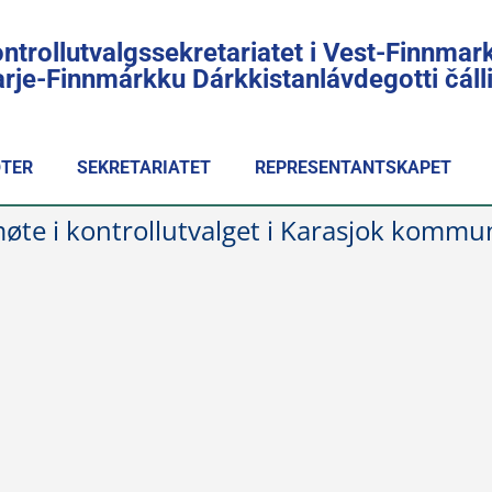
ntrollutvalgssekretariatet i Vest-Finnmar
rje-Finnmárkku Dárkkistanlávdegotti čál
TER
SEKRETARIATET
REPRESENTANTSKAPET
 møte i kontrollutvalget i Karasjok kom