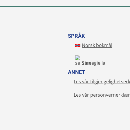
SPRÅK
Norsk bokmål
Sámegiella
ANNET
Les vår tilgjengelighetser
Les vår personvernerklær