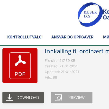
Ko
Oa
KONTROLLUTVALG
ANSVAR OG OPPGAVER
MØ
Innkalling til ordinært
File size: 217.39 KB
Created: 21-01-2021
Updated: 21-01-2021
Hits: 88
DOWNLOAD
PREVIEW