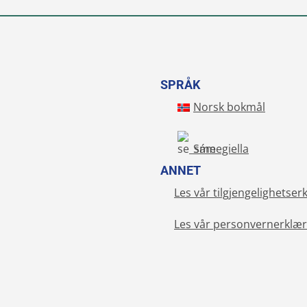
SPRÅK
Norsk bokmål
Sámegiella
ANNET
Les vår tilgjengelighetser
Les vår personvernerklær