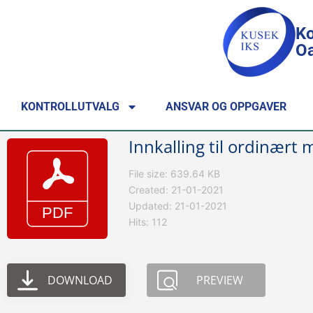
Ko
Oa
KONTROLLUTVALG
ANSVAR OG OPPGAVER
Innkalling til ordinær
File size: 639.64 KB
Created: 21-01-2021
Updated: 21-01-2021
Hits: 112
DOWNLOAD
PREVIEW