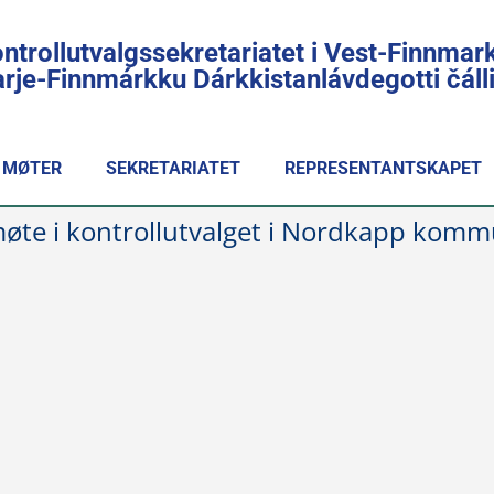
ntrollutvalgssekretariatet i Vest-Finnmar
rje-Finnmárkku Dárkkistanlávdegotti čál
MØTER
SEKRETARIATET
REPRESENTANTSKAPET
t møte i kontrollutvalget i Nordkapp ko