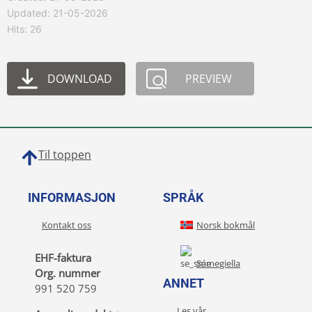
Updated: 21-05-2026
Hits: 26
DOWNLOAD
PREVIEW
Til toppen
INFORMASJON
SPRÅK
Kontakt oss
Norsk bokmål
EHF-faktura
Sámegiella
Org. nummer
ANNET
991 520 759
Les vår