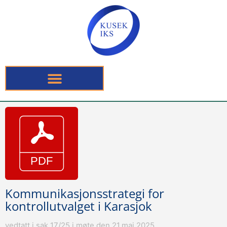
Kommunikasjonsstrategi for
kontrollutvalget i Karasjok
vedtatt i sak 17/25 i møte den 21.mai 2025