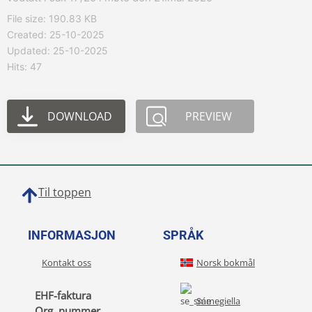
File size: 190.83 KB
Created: 25-10-2025
Updated: 25-10-2025
Hits: 47
DOWNLOAD
PREVIEW
Til toppen
INFORMASJON
SPRÅK
Kontakt oss
Norsk bokmål
EHF-faktura
Sámegiella
Org. nummer