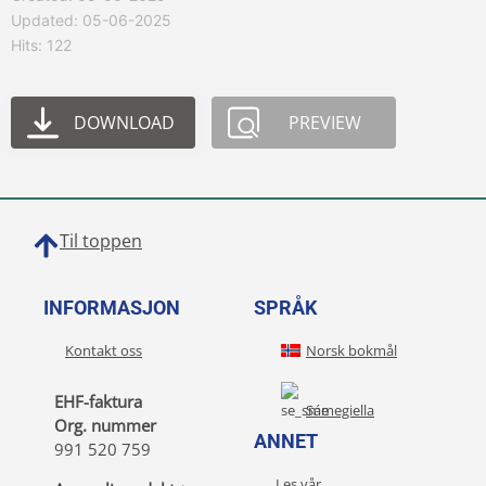
Updated: 05-06-2025
Hits: 122
DOWNLOAD
PREVIEW
Til toppen
INFORMASJON
SPRÅK
Kontakt oss
Norsk bokmål
EHF-faktura
Sámegiella
Org. nummer
ANNET
991 520 759
Les vår