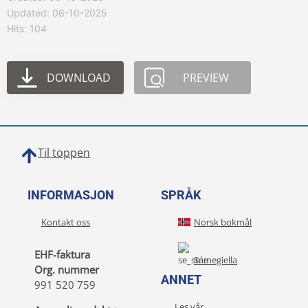
Updated: 06-10-2025
Hits: 104
DOWNLOAD
PREVIEW
Til toppen
INFORMASJON
SPRÅK
Kontakt oss
Norsk bokmål
EHF-faktura
Sámegiella
Org. nummer
ANNET
991 520 759
Les vår