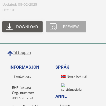
Updated: 05-02-2025
Hits: 101
DOWNLOAD
PREVIEW
Til toppen
INFORMASJON
SPRÅK
Kontakt oss
Norsk bokmål
EHF-faktura
Sámegiella
Org. nummer
ANNET
991 520 759
Les vår