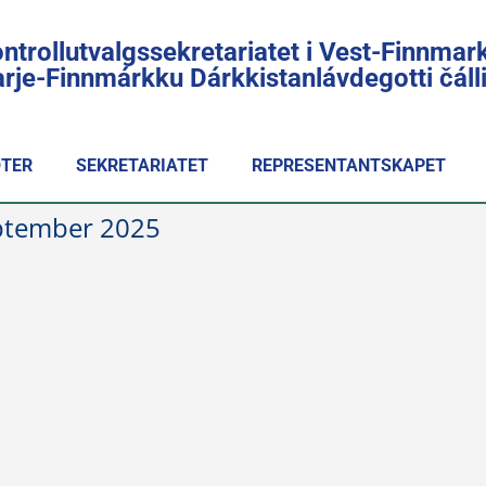
ntrollutvalgssekretariatet i Vest-Finnmar
rje-Finnmárkku Dárkkistanlávdegotti čál
TER
SEKRETARIATET
REPRESENTANTSKAPET
ptember 2025