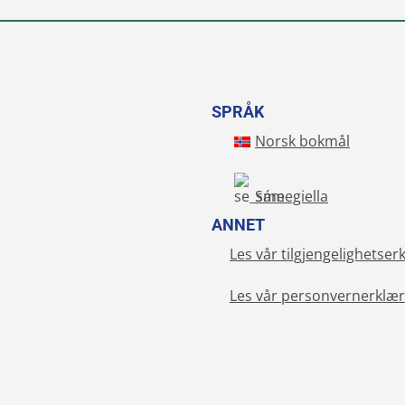
SPRÅK
Norsk bokmål
Sámegiella
ANNET
Les vår tilgjengelighetser
Les vår personvernerklær