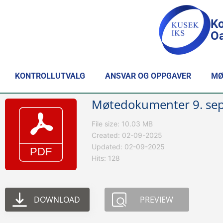
Ko
Oa
KONTROLLUTVALG
ANSVAR OG OPPGAVER
MØ
Møtedokumenter 9. se
File size: 10.03 MB
Created: 02-09-2025
Updated: 02-09-2025
Hits: 128
DOWNLOAD
PREVIEW