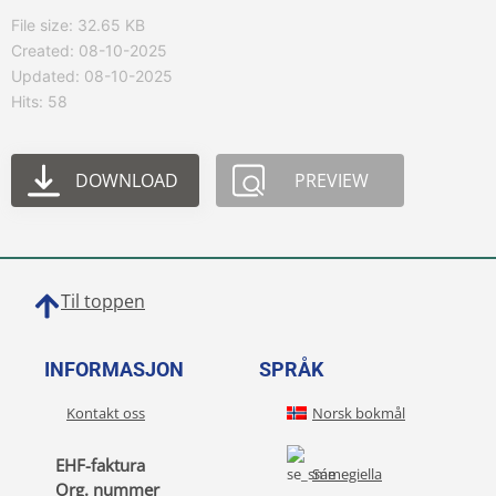
File size: 32.65 KB
Created: 08-10-2025
Updated: 08-10-2025
Hits: 58
DOWNLOAD
PREVIEW
Til toppen
INFORMASJON
SPRÅK
Kontakt oss
Norsk bokmål
EHF-faktura
Sámegiella
Org. nummer