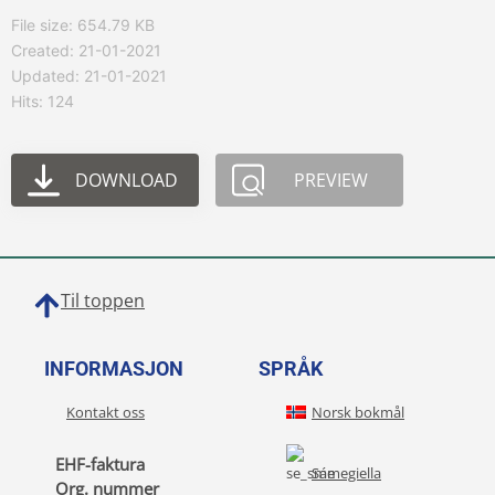
File size: 654.79 KB
Created: 21-01-2021
Updated: 21-01-2021
Hits: 124
DOWNLOAD
PREVIEW
Til toppen
INFORMASJON
SPRÅK
Kontakt oss
Norsk bokmål
EHF-faktura
Sámegiella
Org. nummer