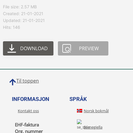
File size: 2.57 MB
Created: 21-01-2021
Updated: 21-01-2021
Hits: 146
DOWNLOAD
PREVIEW
Til toppen
INFORMASJON
SPRÅK
Kontakt oss
Norsk bokmål
EHF-faktura
Sámegiella
Org. nummer