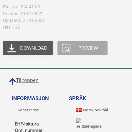
File size: 214.41 KB
Created: 21-01-2021
Updated: 21-01-2021
Hits: 132
DOWNLOAD
PREVIEW
Til toppen
INFORMASJON
SPRÅK
Kontakt oss
Norsk bokmål
EHF-faktura
Sámegiella
Org. nummer