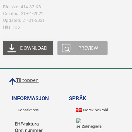
File size: 414.33 KB
Created: 21-01-2021
Updated: 21-01-2021
Hits: 106
DOWNLOAD
PREVIEW
Til toppen
INFORMASJON
SPRÅK
Kontakt oss
Norsk bokmål
EHF-faktura
Sámegiella
Org. nummer