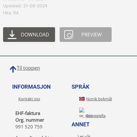
Updated: 21-06-2024
Hits: 94
DOWNLOAD
PREVIEW
Til toppen
INFORMASJON
SPRÅK
Kontakt oss
Norsk bokmål
EHF-faktura
Sámegiella
Org. nummer
ANNET
991 520 759
Les vår