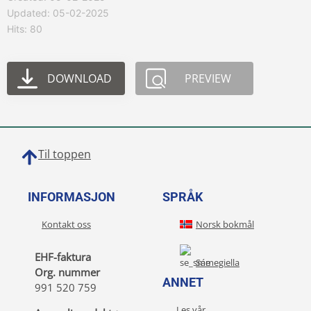
Updated: 05-02-2025
Hits: 80
DOWNLOAD
PREVIEW
Til toppen
INFORMASJON
SPRÅK
Kontakt oss
Norsk bokmål
EHF-faktura
Sámegiella
Org. nummer
ANNET
991 520 759
Les vår