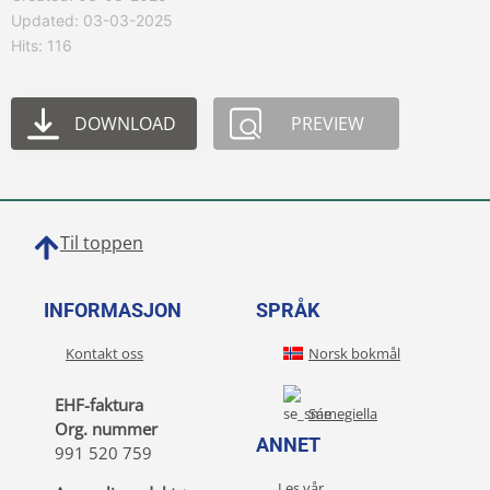
Updated: 03-03-2025
Hits: 116
DOWNLOAD
PREVIEW
Til toppen
INFORMASJON
SPRÅK
Kontakt oss
Norsk bokmål
EHF-faktura
Sámegiella
Org. nummer
ANNET
991 520 759
Les vår