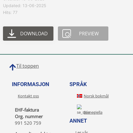
Updated: 13-06-2025
Hits: 77
DOWNLOAD
PREVIEW
Til toppen
INFORMASJON
SPRÅK
Kontakt oss
Norsk bokmål
EHF-faktura
Sámegiella
Org. nummer
ANNET
991 520 759
Les vår