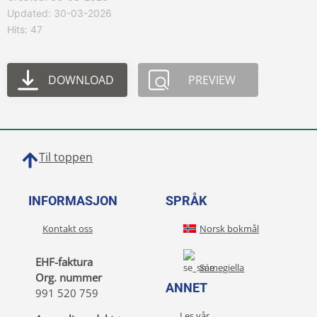
Updated: 30-03-2026
Hits: 47
DOWNLOAD
PREVIEW
Til toppen
INFORMASJON
SPRÅK
Kontakt oss
Norsk bokmål
EHF-faktura
Sámegiella
Org. nummer
ANNET
991 520 759
Les vår