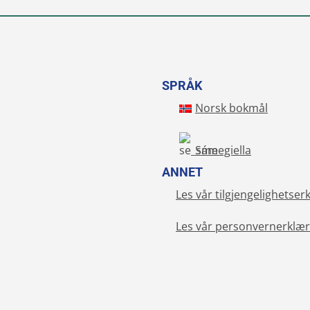
SPRÅK
Norsk bokmål
Sámegiella
ANNET
Les vår tilgjengelighetser
Les vår personvernerklær