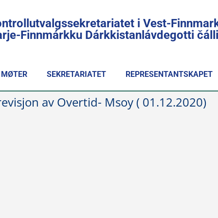
ntrollutvalgssekretariatet i Vest-Finnmar
rje-Finnmárkku Dárkkistanlávdegotti čál
MØTER
SEKRETARIATET
REPRESENTANTSKAPET
revisjon av Overtid- Msoy ( 01.12.2020)