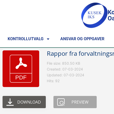
Ko
Oa
KONTROLLUTVALG
ANSVAR OG OPPGAVER
Rappor fra forvaltnings
File size: 850.50 KB
Created: 07-03-2024
Updated: 07-03-2024
Hits: 92
DOWNLOAD
PREVIEW