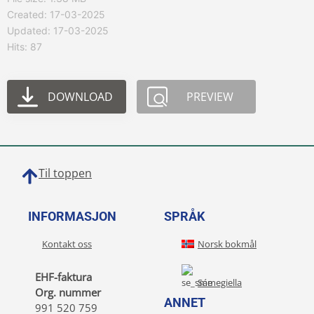
Created: 17-03-2025
Updated: 17-03-2025
Hits: 87
DOWNLOAD
PREVIEW
Til toppen
INFORMASJON
SPRÅK
Kontakt oss
Norsk bokmål
EHF-faktura
Sámegiella
Org. nummer
ANNET
991 520 759