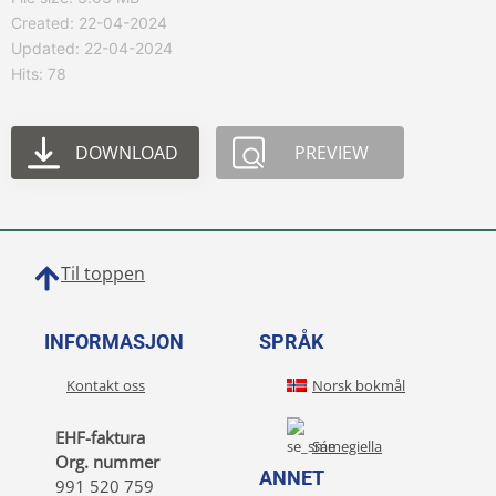
Created: 22-04-2024
Updated: 22-04-2024
Hits: 78
DOWNLOAD
PREVIEW
Til toppen
INFORMASJON
SPRÅK
Kontakt oss
Norsk bokmål
EHF-faktura
Sámegiella
Org. nummer
ANNET
991 520 759