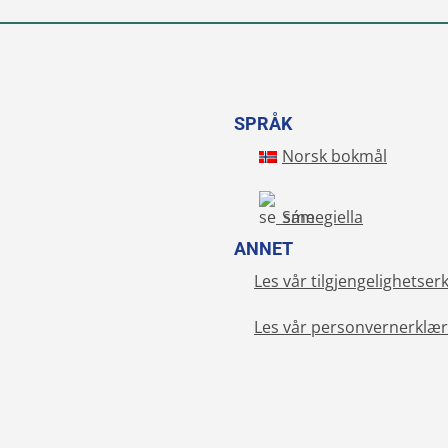
SPRÅK
Norsk bokmål
Sámegiella
ANNET
Les vår tilgjengelighetser
Les vår personvernerklær