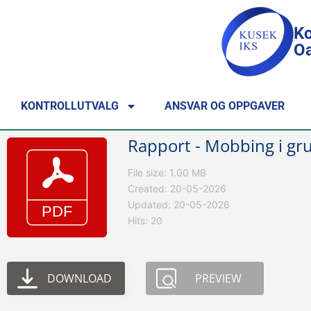
Ko
Oa
KONTROLLUTVALG
ANSVAR OG OPPGAVER
Rapport - Mobbing i gr
File size: 1.00 MB
Created: 20-05-2026
Updated: 20-05-2026
Hits: 20
DOWNLOAD
PREVIEW