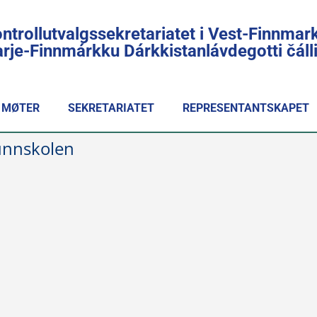
ntrollutvalgssekretariatet i Vest-Finnmar
rje-Finnmárkku Dárkkistanlávdegotti čál
MØTER
SEKRETARIATET
REPRESENTANTSKAPET
unnskolen