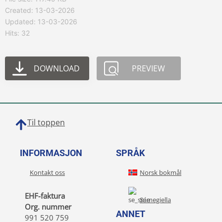
Created: 13-03-2026
Updated: 13-03-2026
Hits: 32
DOWNLOAD
PREVIEW
Til toppen
INFORMASJON
SPRÅK
Kontakt oss
Norsk bokmål
EHF-faktura
Sámegiella
Org. nummer
ANNET
991 520 759