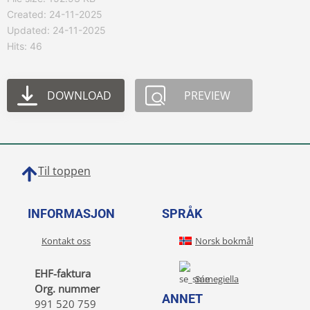
Created: 24-11-2025
Updated: 24-11-2025
Hits: 46
DOWNLOAD
PREVIEW
Til toppen
INFORMASJON
SPRÅK
Kontakt oss
Norsk bokmål
EHF-faktura
Sámegiella
Org. nummer
ANNET
991 520 759