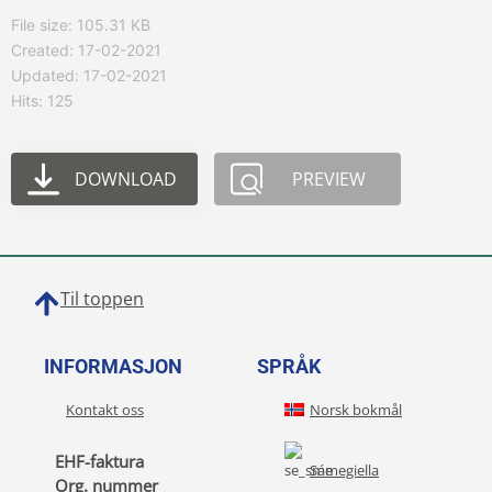
File size: 105.31 KB
Created: 17-02-2021
Updated: 17-02-2021
Hits: 125
DOWNLOAD
PREVIEW
Til toppen
INFORMASJON
SPRÅK
Kontakt oss
Norsk bokmål
EHF-faktura
Sámegiella
Org. nummer