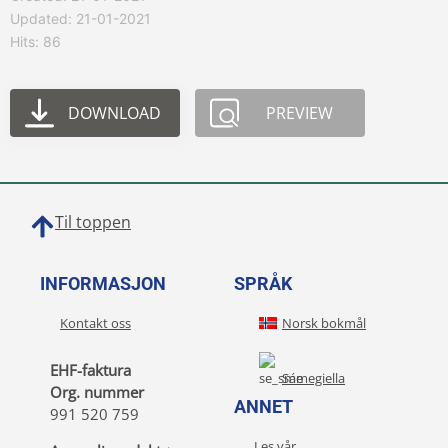
Updated: 21-01-2021
Hits: 86
DOWNLOAD
PREVIEW
Til toppen
INFORMASJON
SPRÅK
Kontakt oss
Norsk bokmål
EHF-faktura
Sámegiella
Org. nummer
ANNET
991 520 759
Les vår