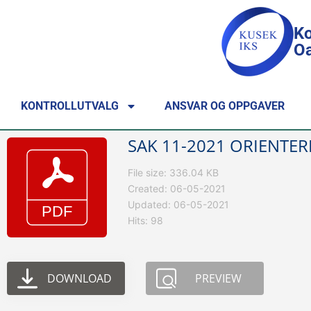
Ko
Oa
KONTROLLUTVALG
ANSVAR OG OPPGAVER
SAK 11-2021 ORIENTER
File size: 336.04 KB
Created: 06-05-2021
Updated: 06-05-2021
Hits: 98
DOWNLOAD
PREVIEW