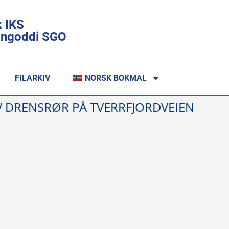
k IKS
lingoddi SGO
FILARKIV
NORSK BOKMÅL
AV DRENSRØR PÅ TVERRFJORDVEIEN