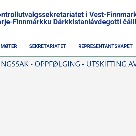
ntrollutvalgssekretariatet i Vest-Finnmar
rje-Finnmárkku Dárkkistanlávdegotti čál
MØTER
SEKRETARIATET
REPRESENTANTSKAPET
INGSSAK - OPPFØLGING - UTSKIFTING 