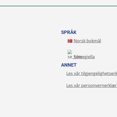
SPRÅK
Norsk bokmål
Sámegiella
ANNET
Les vår tilgjengelighetser
Les vår personvernerklær