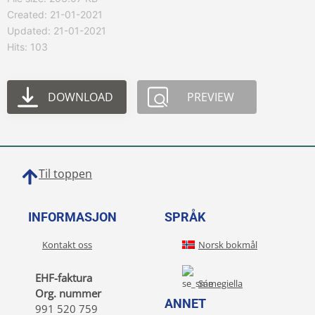
Created: 21-01-2021
Updated: 21-01-2021
Hits: 103
DOWNLOAD
PREVIEW
Til toppen
INFORMASJON
SPRÅK
Kontakt oss
Norsk bokmål
EHF-faktura
Sámegiella
Org. nummer
ANNET
991 520 759