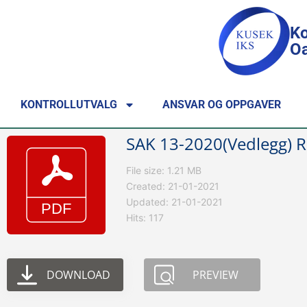
Ko
Oa
KONTROLLUTVALG
ANSVAR OG OPPGAVER
SAK 13-2020(Vedlegg) Re
File size: 1.21 MB
Created: 21-01-2021
Updated: 21-01-2021
Hits: 117
DOWNLOAD
PREVIEW