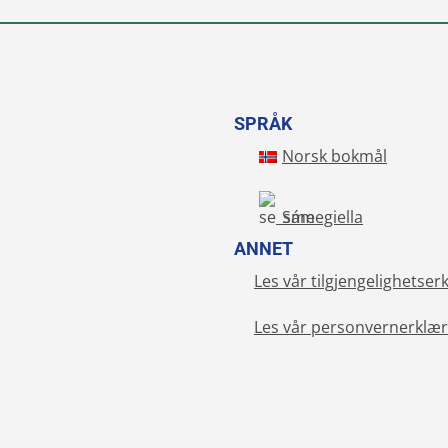
SPRÅK
Norsk bokmål
Sámegiella
ANNET
Les vår tilgjengelighetser
Les vår personvernerklær