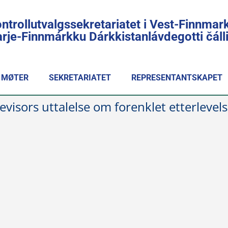
ntrollutvalgssekretariatet i Vest-Finnmar
rje-Finnmárkku Dárkkistanlávdegotti čál
MØTER
SEKRETARIATET
REPRESENTANTSKAPET
visors uttalelse om forenklet etterlevels