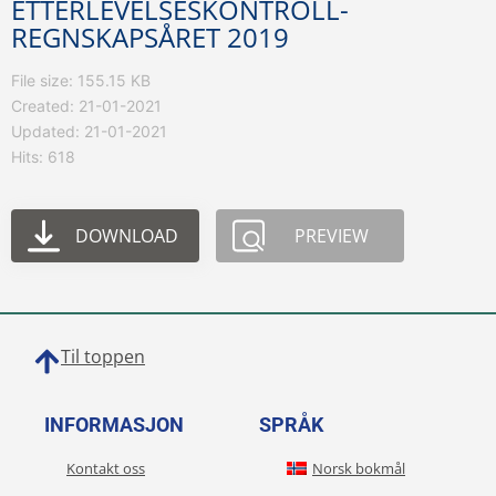
ETTERLEVELSESKONTROLL-
REGNSKAPSÅRET 2019
File size: 155.15 KB
Created: 21-01-2021
Updated: 21-01-2021
Hits: 618
DOWNLOAD
PREVIEW
Til toppen
INFORMASJON
SPRÅK
Kontakt oss
Norsk bokmål