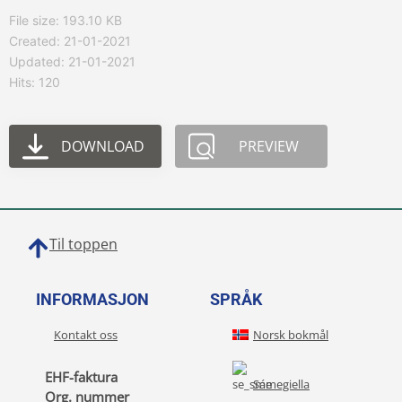
File size: 193.10 KB
Created: 21-01-2021
Updated: 21-01-2021
Hits: 120
DOWNLOAD
PREVIEW
Til toppen
INFORMASJON
SPRÅK
Kontakt oss
Norsk bokmål
EHF-faktura
Sámegiella
Org. nummer