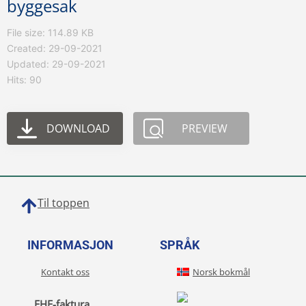
byggesak
File size: 114.89 KB
Created: 29-09-2021
Updated: 29-09-2021
Hits: 90
DOWNLOAD
PREVIEW
Til toppen
INFORMASJON
SPRÅK
Kontakt oss
Norsk bokmål
EHF-faktura