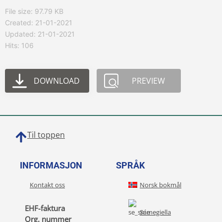
File size: 97.79 KB
Created: 21-01-2021
Updated: 21-01-2021
Hits: 106
DOWNLOAD
PREVIEW
Til toppen
INFORMASJON
SPRÅK
Kontakt oss
Norsk bokmål
EHF-faktura
Sámegiella
Org. nummer