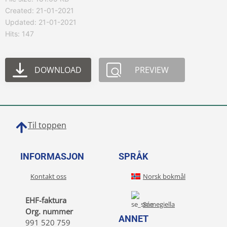
Created: 21-01-2021
Updated: 21-01-2021
Hits: 147
DOWNLOAD
PREVIEW
Til toppen
INFORMASJON
SPRÅK
Kontakt oss
Norsk bokmål
EHF-faktura
Sámegiella
Org. nummer
ANNET
991 520 759