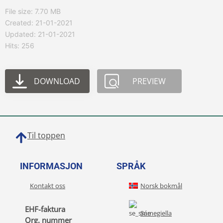
File size: 7.70 MB
Created: 21-01-2021
Updated: 21-01-2021
Hits: 256
DOWNLOAD
PREVIEW
Til toppen
INFORMASJON
SPRÅK
Kontakt oss
Norsk bokmål
EHF-faktura
Sámegiella
Org. nummer