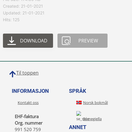
Created: 21-01-2021
Updated: 21-01-2021
Hits: 125
DOWNLOAD
PREVIEW
Til toppen
INFORMASJON
SPRÅK
Kontakt oss
Norsk bokmål
EHF-faktura
Sámegiella
Org. nummer
ANNET
991 520 759