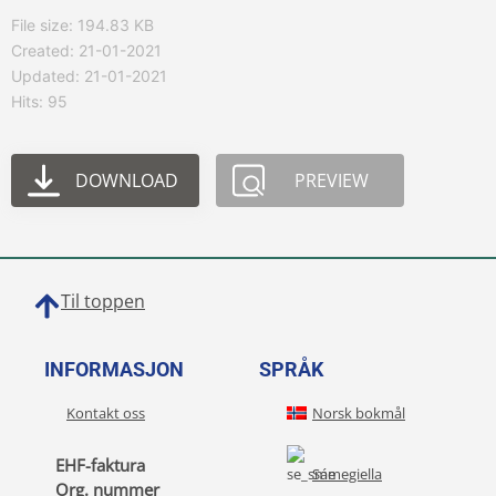
File size: 194.83 KB
Created: 21-01-2021
Updated: 21-01-2021
Hits: 95
DOWNLOAD
PREVIEW
Til toppen
INFORMASJON
SPRÅK
Kontakt oss
Norsk bokmål
EHF-faktura
Sámegiella
Org. nummer