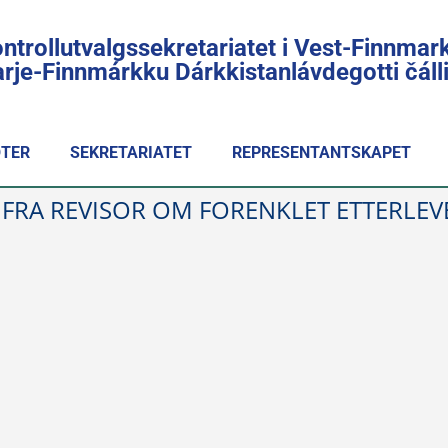
ntrollutvalgssekretariatet i Vest-Finnmar
rje-Finnmárkku Dárkkistanlávdegotti čál
TER
SEKRETARIATET
REPRESENTANTSKAPET
G FRA REVISOR OM FORENKLET ETTERLE