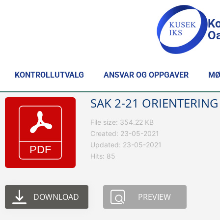
Ko
Oa
KONTROLLUTVALG
ANSVAR OG OPPGAVER
MØ
SAK 2-21 ORIENTERIN
File size: 354.22 KB
Created: 23-05-2021
Updated: 23-05-2021
Hits: 85
DOWNLOAD
PREVIEW