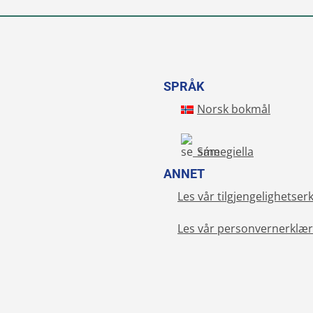
SPRÅK
Norsk bokmål
Sámegiella
ANNET
Les vår tilgjengelighetser
Les vår personvernerklær