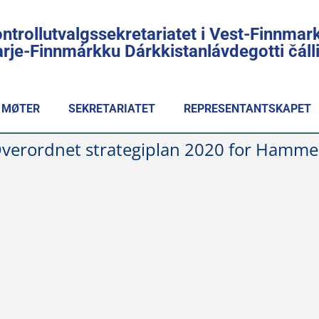
ntrollutvalgssekretariatet i Vest-Finnmar
rje-Finnmárkku Dárkkistanlávdegotti čál
MØTER
SEKRETARIATET
REPRESENTANTSKAPET
Overordnet strategiplan 2020 for Hamm