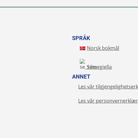
SPRÅK
Norsk bokmål
Sámegiella
ANNET
Les vår tilgjengelighetser
Les vår personvernerklær