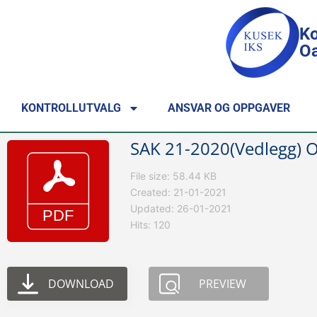
Ko
Oa
KONTROLLUTVALG
ANSVAR OG OPPGAVER
SAK 21-2020(Vedlegg) 
File size: 58.44 KB
Created: 21-01-2021
Updated: 26-01-2021
Hits: 120
DOWNLOAD
PREVIEW