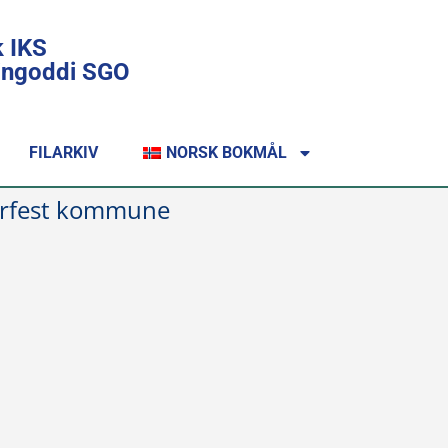
k IKS
lingoddi SGO
FILARKIV
NORSK BOKMÅL
erfest kommune