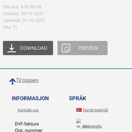
File size: 459.58 KB
Created: 20-10-2021
Updated: 20-10-2021
Hits: 71
DOWNLOAD
PREVIEW
Til toppen
INFORMASJON
SPRÅK
Kontakt oss
Norsk bokmål
EHF-faktura
Sámegiella
Org. nummer