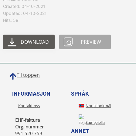
Created: 04-10-2021
Updated: 04-10-2021
Hits: 59
DOWNLOAD
PREVIEW
Til toppen
INFORMASJON
SPRÅK
Kontakt oss
Norsk bokmål
EHF-faktura
Sámegiella
Org. nummer
ANNET
991 520 759