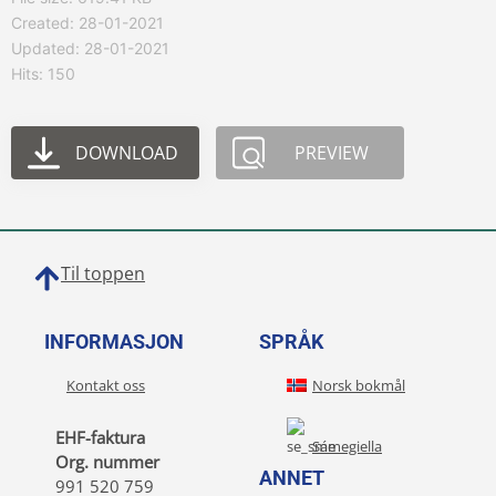
Created: 28-01-2021
Updated: 28-01-2021
Hits: 150
DOWNLOAD
PREVIEW
Til toppen
INFORMASJON
SPRÅK
Kontakt oss
Norsk bokmål
EHF-faktura
Sámegiella
Org. nummer
ANNET
991 520 759