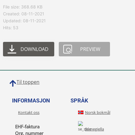
File size: 368.68 KB
Created: 08-11-2021
Updated: 08-11-2021
Hits: 53
DOWNLOAD
PREVIEW
Til toppen
INFORMASJON
SPRÅK
Kontakt oss
Norsk bokmål
EHF-faktura
Sámegiella
Org. nummer