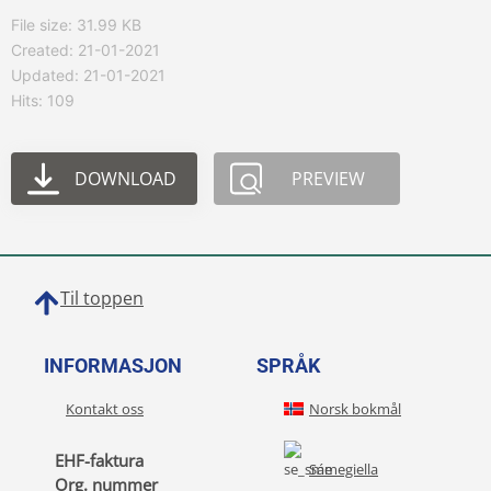
File size: 31.99 KB
Created: 21-01-2021
Updated: 21-01-2021
Hits: 109
DOWNLOAD
PREVIEW
Til toppen
INFORMASJON
SPRÅK
Kontakt oss
Norsk bokmål
EHF-faktura
Sámegiella
Org. nummer