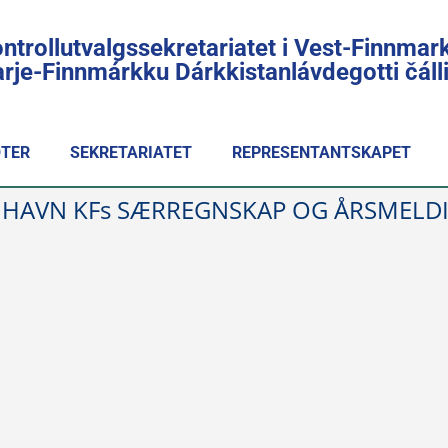
ntrollutvalgssekretariatet i Vest-Finnmar
rje-Finnmárkku Dárkkistanlávdegotti čál
TER
SEKRETARIATET
REPRESENTANTSKAPET
 HAVN KFs SÆRREGNSKAP OG ÅRSMELD