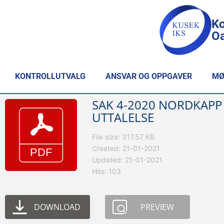
Ko
Oa
KONTROLLUTVALG
ANSVAR OG OPPGAVER
MØ
SAK 4-2020 NORDKAPP
UTTALELSE
File size: 317.57 KB
Created: 21-01-2021
Updated: 21-01-2021
Hits: 103
DOWNLOAD
PREVIEW