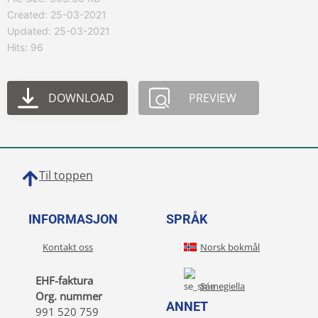
Created: 25-03-2021
Updated: 25-03-2021
Hits: 96
DOWNLOAD
PREVIEW
Til toppen
INFORMASJON
SPRÅK
Kontakt oss
Norsk bokmål
EHF-faktura
Sámegiella
Org. nummer
ANNET
991 520 759