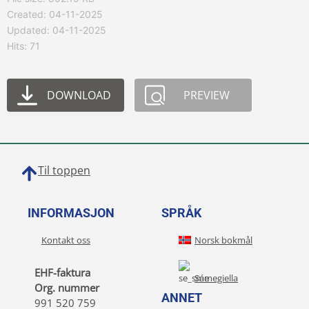
Created: 04-11-2025
Updated: 04-11-2025
Hits: 71
DOWNLOAD
PREVIEW
Til toppen
INFORMASJON
SPRÅK
Kontakt oss
Norsk bokmål
EHF-faktura
Sámegiella
Org. nummer
ANNET
991 520 759