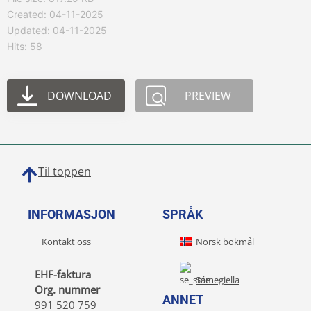
Created: 04-11-2025
Updated: 04-11-2025
Hits: 58
DOWNLOAD
PREVIEW
Til toppen
INFORMASJON
SPRÅK
Kontakt oss
Norsk bokmål
EHF-faktura
Sámegiella
Org. nummer
ANNET
991 520 759