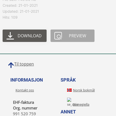
Created: 21-01-2021
Updated: 21-01-2021
Hits: 109
DOWNLOAD
PREVIEW
Til toppen
INFORMASJON
SPRÅK
Kontakt oss
Norsk bokmål
EHF-faktura
Sámegiella
Org. nummer
ANNET
991 520 759