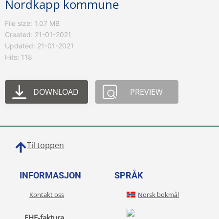
Nordkapp kommune
File size: 1.07 MB
Created: 21-01-2021
Updated: 21-01-2021
Hits: 118
DOWNLOAD
PREVIEW
Til toppen
INFORMASJON
SPRÅK
Kontakt oss
Norsk bokmål
EHF-faktura